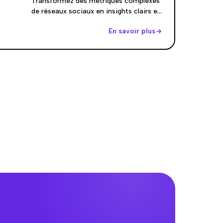
Transformez des métriques complexes
de réseaux sociaux en insights clairs et
actionnables. Votre coach IA analyse
En savoir plus
les tendances sur toutes les
plateformes, identifie ce qui
fonctionne (et ce qui ne fonctionne
pas), et fournit des recommandations
spécifiques pour améliorer vos
performances. Obtenez des
explications en langage clair et des
conseils stratégiques qui ont du sens.