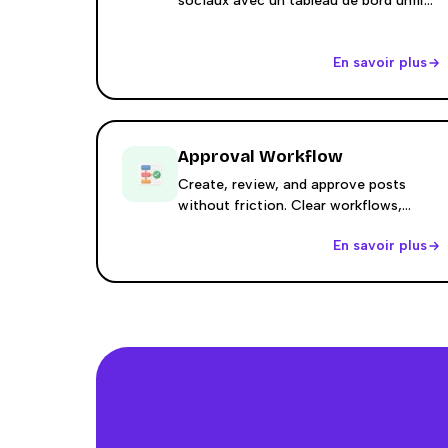
sociaux avec un tableau de bord unifié
pour tous vos comptes. Publiez,
planifiez et suivez les performances de
En savoir plus
votre contenu sur plusieurs
plateformes depuis un seul endroit.
Approval Workflow
Create, review, and approve posts
without friction. Clear workflows,
assigned roles, and full visibility so you
En savoir plus
publish with confidence.