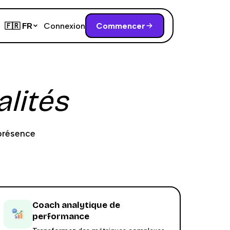
Connexion
Commencer
🇫🇷
FR
lités
présence
Coach analytique de
performance