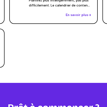
Planifiez plus intelligemment, pas plus
difficilement. Le calendrier de contenu
intelligent utilise l'IA pour vous aider à
En savoir plus
construire un planning de publication
sur mesure, aligné avec vos personas,
vos objectifs business et les tendances
des plateformes. Tout est centralisé,
parfaitement coordonné entre les
canaux et intégré de manière fluide à
votre workflow créatif.